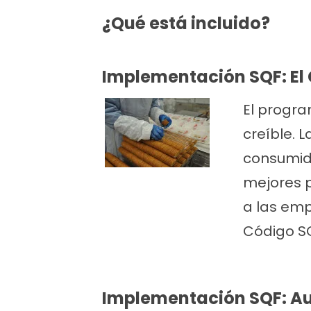
¿Qué está incluido?
Implementación SQF: El
El progra
creíble. 
consumido
mejores p
a las emp
Código SQF
Implementación SQF: Au