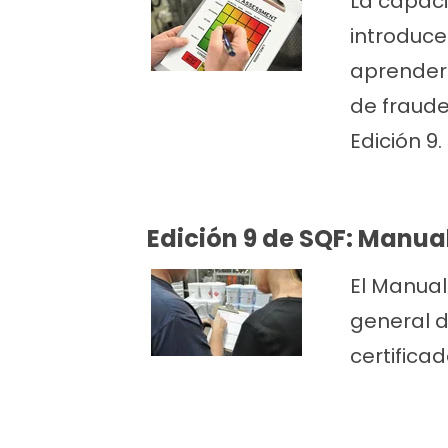
La capaci
introduce
aprenderá
de fraude
Edición 9.
Edición 9 de SQF: Manua
El Manual
general d
certifica