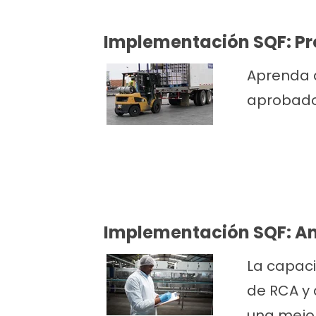
Implementación SQF: P
Aprenda 
aprobados
Implementación SQF: Aná
La capaci
de RCA y 
una mejor